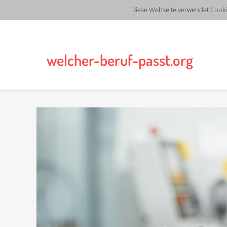
Diese Webseite verwendet Cooki
welcher-beruf-passt.org