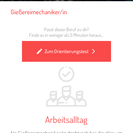
Gießereimechaniker/in
Passt dieser Beruf zu dir?
Finde es in weniger als 5 Minuten heraus...
Zum Orientierungstest
Arbeitsalltag